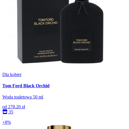
Dla kobiet
Tom Ford Black Orchid
Woda toaletowa 50 ml
od
278.20 zł
35
+8%