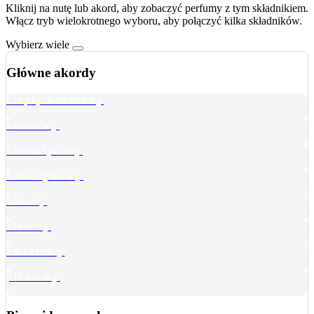
Kliknij na nutę lub akord, aby zobaczyć perfumy z tym składnikiem.
Włącz tryb wielokrotnego wyboru, aby połączyć kilka składników.
Wybierz wiele
Główne akordy
ciepły korzenny
kakaowy
aromatyczny
bursztynowy
różany
zielony
kwiatowy
piżmowy