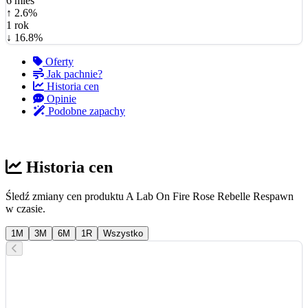
6 mies
↑ 2.6%
1 rok
↓ 16.8%
Oferty
Jak pachnie?
Historia cen
Opinie
Podobne zapachy
Historia cen
Śledź zmiany cen produktu A Lab On Fire Rose Rebelle Respawn
w czasie.
1M
3M
6M
1R
Wszystko