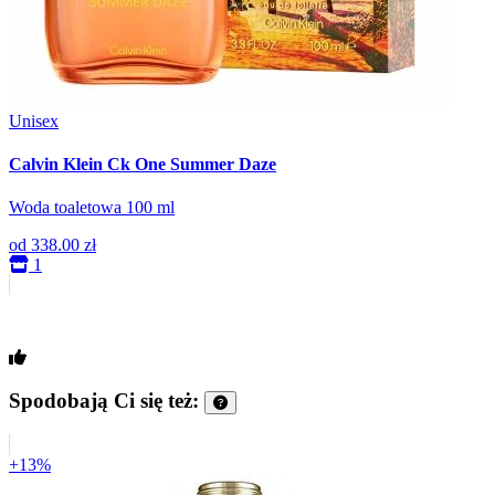
Unisex
Calvin Klein Ck One Summer Daze
Woda toaletowa 100 ml
od
338.00 zł
1
Spodobają Ci się też:
+13%