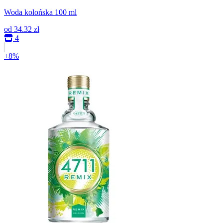
Woda kolońska 100 ml
od
34.32 zł
4
+8%