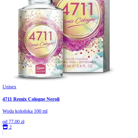
Unisex
4711 Remix Cologne Neroli
Woda kolońska 100 ml
od
77.00 zł
2