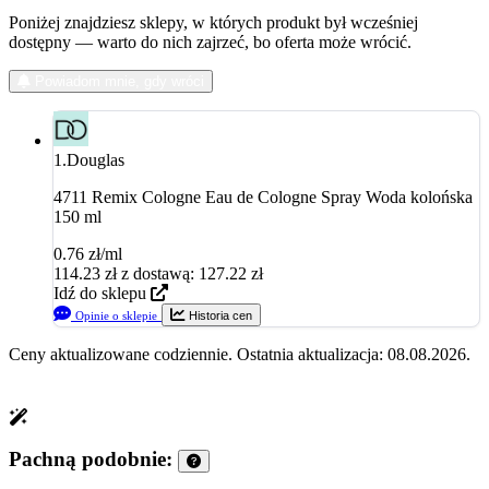
Poniżej znajdziesz sklepy, w których produkt był wcześniej
dostępny — warto do nich zajrzeć, bo oferta może wrócić.
Podobne zapachy
Powiadom mnie, gdy wróci
1.
Douglas
4711 Remix Cologne Eau de Cologne Spray Woda kolońska
150 ml
0.76 zł/ml
114.23
zł
z dostawą: 127.22 zł
Idź do sklepu
Opinie o sklepie
Historia cen
Ceny aktualizowane codziennie. Ostatnia aktualizacja: 08.08.2026.
Pachną podobnie: