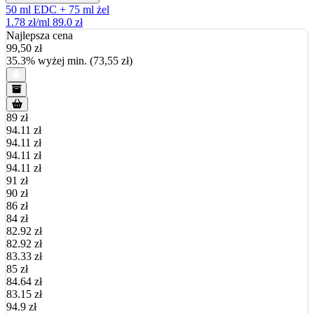
50 ml EDC + 75 ml żel
1.78 zł/ml
89.0 zł
Najlepsza cena
99,50
zł
35.3% wyżej min. (73,55 zł)
89 zł
94.11 zł
94.11 zł
94.11 zł
94.11 zł
91 zł
90 zł
86 zł
84 zł
82.92 zł
82.92 zł
83.33 zł
85 zł
84.64 zł
83.15 zł
94.9 zł