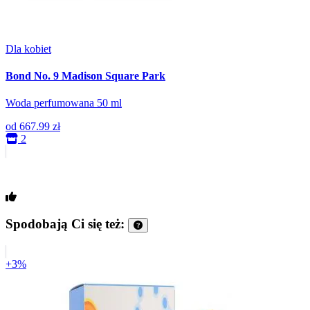
Dla kobiet
Bond No. 9 Madison Square Park
Woda perfumowana 50 ml
od
667.99 zł
2
Spodobają Ci się też:
+3%