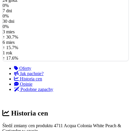
24 godz
0%
7 dni
0%
30 dni
0%
3 mies
↑ 30.7%
6 mies
↑ 15.7%
1 rok
↑ 17.6%
Oferty
Jak pachnie?
Historia cen
Opinie
Podobne zapachy
Historia cen
Śledź zmiany cen produktu 4711 Acqua Colonia White Peach &
Coriander w czasie.