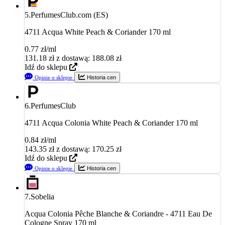
5.
PerfumesClub.com (ES)
4711 Acqua White Peach & Coriander 170 ml
0.77 zł/ml
131.18
zł
z dostawą: 188.08 zł
Idź do sklepu
Opinie o sklepie
Historia cen
6.
PerfumesClub
4711 Acqua Colonia White Peach & Coriander 170 ml
0.84 zł/ml
143.35
zł
z dostawą: 170.25 zł
Idź do sklepu
Opinie o sklepie
Historia cen
7.
Sobelia
Acqua Colonia Pêche Blanche & Coriandre - 4711 Eau De
Cologne Spray 170 ml