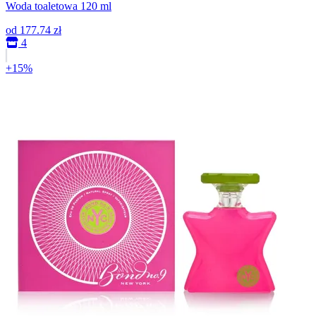
Woda toaletowa 120 ml
od
177.74 zł
4
+15%