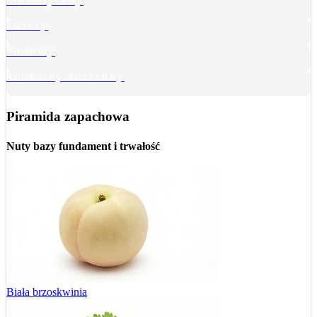
aromatyczny
świeży
ziołowy
delikatny korzenny
Piramida zapachowa
Nuty bazy
fundament i trwałość
Biała brzoskwinia