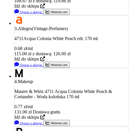
108.67
zł
z dostawą: 119.66 zł
Idź do sklepu
Opinie o sklepie
Historia cen
3.
Allegro(Vintage-Perfumes)
4711Acqua Colonia White Peach edc 170 ml
0.68 zł/ml
115.00
zł
z dostawą: 126.00 zł
Idź do sklepu
Opinie o sklepie
Historia cen
4.
Makeup
Maurer & Wirtz 4711 Acqua Colonia White Peach &
Coriander - Woda kolońska 170 ml
0.77 zł/ml
131.00
zł
Dostawa gratis
Idź do sklepu
Opinie o sklepie
Historia cen