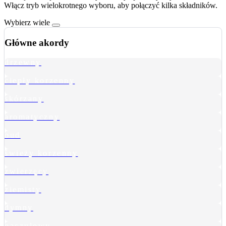
Włącz tryb wielokrotnego wyboru, aby połączyć kilka składników.
Wybierz wiele
Główne akordy
drzewny
ciepły korzenny
skórzany
aromatyczny
oud
świeży korzenny
zwierzęcy
ziemisty
dymny
paczulowy