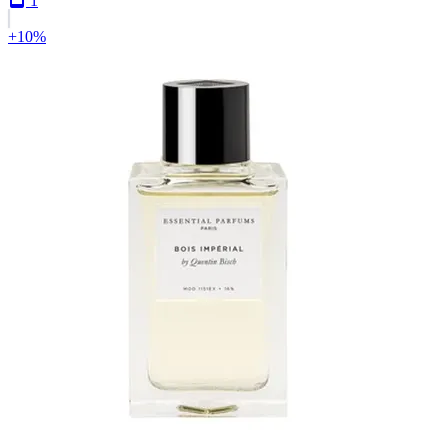
1
+10%