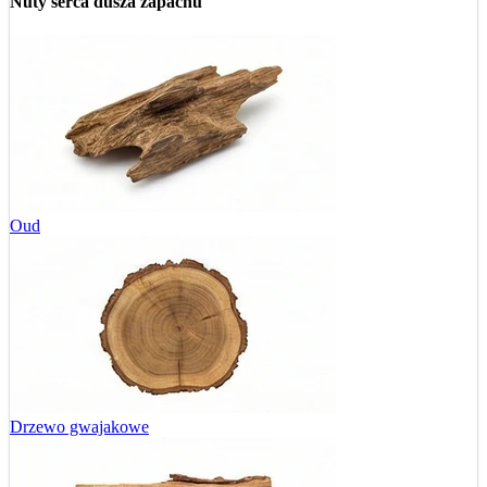
Nuty serca
dusza zapachu
Oud
Drzewo gwajakowe