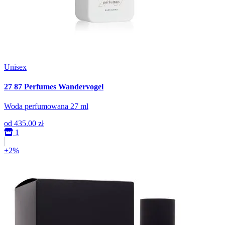
Unisex
27 87 Perfumes Wandervogel
Woda perfumowana 27 ml
od
435.00 zł
1
+2%