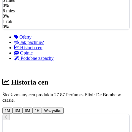
3 mies
0%
6 mies
0%
1 rok
0%
Oferty
Jak pachnie?
Historia cen
Opinie
Podobne zapachy
Historia cen
Śledź zmiany cen produktu 27 87 Perfumes Elixir De Bombe w
czasie.
1M
3M
6M
1R
Wszystko