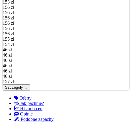
153 zł
156 zł
156 zł
156 zł
156 zł
156 zł
156 zł
155 zł
154 zł
46 zł
46 zł
46 zł
46 zł
46 zł
46 zł
157 zł
Szczegóły →
Oferty
Jak pachnie?
Historia cen
Opinie
Podobne zapachy