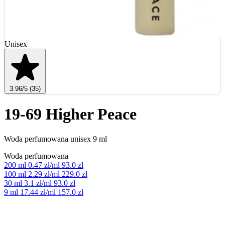
Unisex
3.96
/5
(35)
19-69 Higher Peace
Woda perfumowana unisex 9 ml
Woda perfumowana
200 ml
0.47 zł/ml
93.0 zł
100 ml
2.29 zł/ml
229.0 zł
30 ml
3.1 zł/ml
93.0 zł
9 ml
17.44 zł/ml
157.0 zł