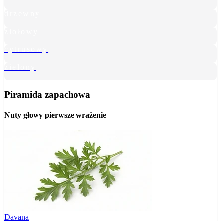
drzewny
ziołowy
cytrusowy
zielony
Piramida zapachowa
Nuty głowy
pierwsze wrażenie
Davana