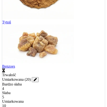
Tytoń
Benzoes
Trwałość
Umiarkowana
(20)
Bardzo słaba
4
Słaba
5
Umiarkowana
10