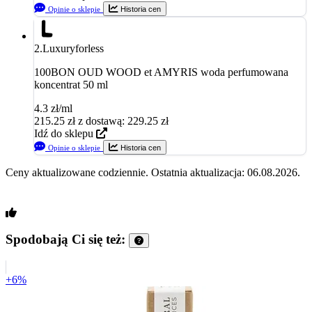
Opinie o sklepie
Historia cen
2.
Luxuryforless
100BON OUD WOOD et AMYRIS woda perfumowana
koncentrat 50 ml
4.3 zł/ml
215.25
zł
z dostawą: 229.25 zł
Idź do sklepu
Opinie o sklepie
Historia cen
Ceny aktualizowane codziennie. Ostatnia aktualizacja: 06.08.2026.
Spodobają Ci się też:
+6%