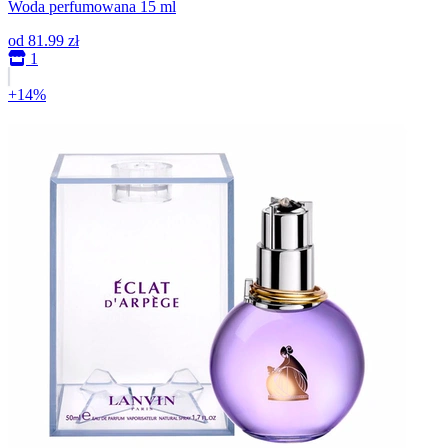
Woda perfumowana 15 ml
od
81.99 zł
1
+14%