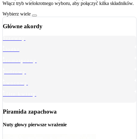
Włącz tryb wielokrotnego wyboru, aby połączyć kilka składników.
Wybierz wiele
Główne akordy
drzewny
słodki
aromatyczny
pudrowy
owocowy
żółte kwiaty
Piramida zapachowa
Nuty głowy
pierwsze wrażenie