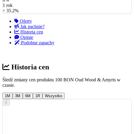
1 rok
↑ 35.2%
Oferty
Jak pachnie?
Historia cen
Opinie
Podobne zapachy
Historia cen
Śledź zmiany cen produktu 100 BON Oud Wood & Amyris w
czasie.
1M
3M
6M
1R
Wszystko