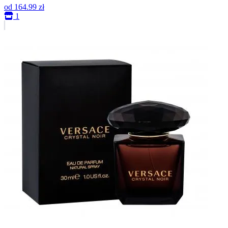
od
164.99 zł
1